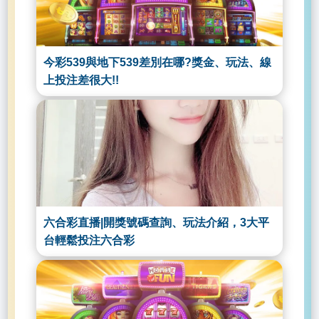
今彩539與地下539差別在哪?獎金、玩法、線
上投注差很大!!
六合彩直播|開獎號碼查詢、玩法介紹，3大平
台輕鬆投注六合彩