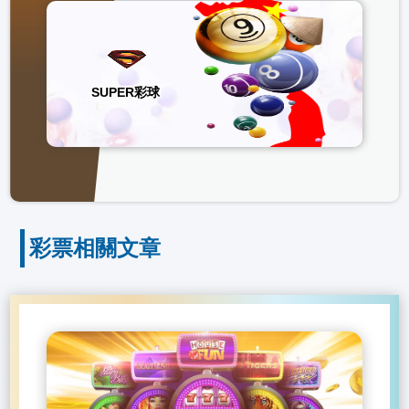
SUPER彩球
彩票相關文章